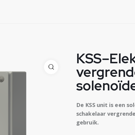
KSS–Elek
vergrend
solenoïd
De KSS unit is een so
schakelaar vergrende
gebruik.