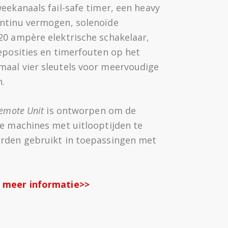
eekanaals fail-safe timer, een heavy
ontinu vermogen, solenoïde
20 ampère elektrische schakelaar,
deposities en timerfouten op het
aal vier sleutels voor meervoudige
.
Remote Unit
is ontworpen om de
ke machines met uitlooptijden te
orden gebruikt in toepassingen met
& meer informatie>>