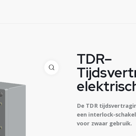
TDR–
Tijdsvert
elektrisc
De TDR tijdsvertragin
een interlock-schake
voor zwaar gebruik.