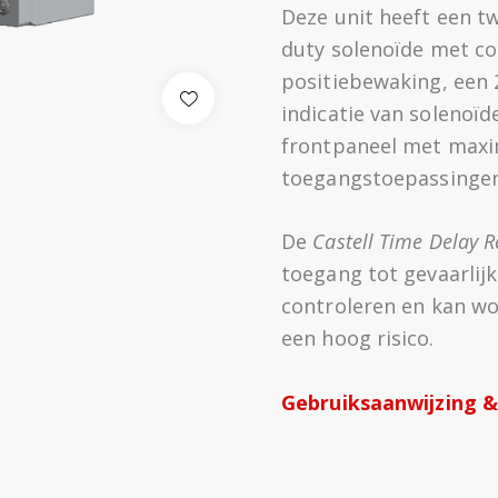
Deze unit heeft een tw
duty solenoïde met c
positiebewaking, een 
indicatie van solenoï
frontpaneel met maxim
toegangstoepassingen
De
Castell Time Delay 
toegang tot gevaarlij
controleren en kan w
een hoog risico.
Gebruiksaanwijzing 